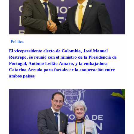
Politica
El vicepresidente electo de Colombia, José Manuel
Restrepo, se reunió con el ministro de la Presidencia de
Portugal, António Leitão Amaro, y la embajadora
Catarina Arruda para fortalecer la cooperación entre
ambos países