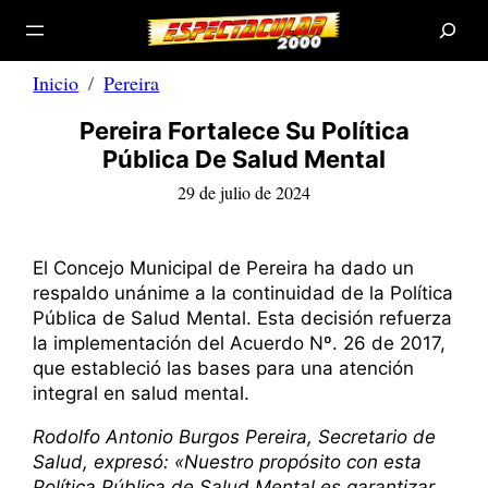
B
Saltar
u
s
al
c
a
contenido
r
Inicio
Pereira
Pereira Fortalece Su Política
Pública De Salud Mental
29 de julio de 2024
El Concejo Municipal de Pereira ha dado un
respaldo unánime a la continuidad de la Política
Pública de Salud Mental. Esta decisión refuerza
la implementación del Acuerdo Nº. 26 de 2017,
que estableció las bases para una atención
integral en salud mental.
Rodolfo Antonio Burgos Pereira, Secretario de
Salud, expresó: «Nuestro propósito con esta
Política Pública de Salud Mental es garantizar