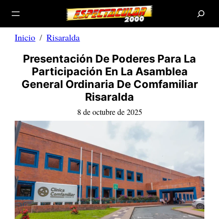
B
Saltar
u
s
al
c
a
contenido
r
Inicio
Risaralda
Presentación De Poderes Para La
Participación En La Asamblea
General Ordinaria De Comfamiliar
Risaralda
8 de octubre de 2025