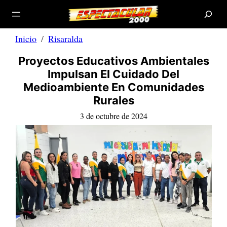
B
Saltar
u
s
al
c
a
contenido
r
Inicio
Risaralda
Proyectos Educativos Ambientales
Impulsan El Cuidado Del
Medioambiente En Comunidades
Rurales
3 de octubre de 2024