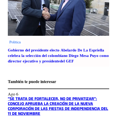
Politica
Gobierno del presidente electo Abelardo De La Espriella
celebra la selección del colombiano Diego Mesa Puyo como
director ejecutivo y presidentedel GEF
También te puede interesar
Ago 6
“SE TRATA DE FORTALECER, NO DE PRIVATIZAR”:
CONCEJO APRUEBA LA CREACIÓN DE LA NUEVA
CORPORACIÓN DE LAS FIESTAS DE INDEPENDENCIA DEL
11 DE NOVIEMBRE