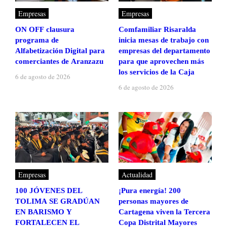
Empresas
Empresas
ON OFF clausura
Comfamiliar Risaralda
programa de
inicia mesas de trabajo con
Alfabetización Digital para
empresas del departamento
comerciantes de Aranzazu
para que aprovechen más
los servicios de la Caja
6 de agosto de 2026
6 de agosto de 2026
Empresas
Actualidad
100 JÓVENES DEL
¡Pura energía! 200
TOLIMA SE GRADÚAN
personas mayores de
EN BARISMO Y
Cartagena viven la Tercera
FORTALECEN EL
Copa Distrital Mayores