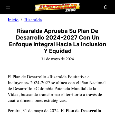
B
Saltar
u
s
al
c
a
contenido
r
Inicio
Risaralda
Risaralda Aprueba Su Plan De
Desarrollo 2024-2027 Con Un
Enfoque Integral Hacia La Inclusión
Y Equidad
31 de mayo de 2024
El Plan de Desarrollo «Risaralda Equitativa e
Incluyente» 2024-2027 se alinea con el Plan Nacional
de Desarrollo «Colombia Potencia Mundial de la
Vida», buscando transformar el territorio a través de
cuatro dimensiones estratégicas.
Plan de Desarrollo
Pereira, 31 de mayo de 2024. El