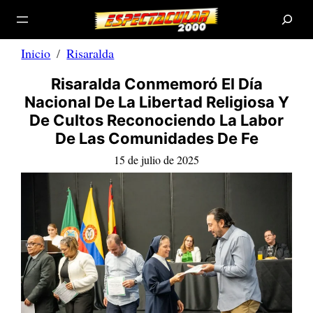
B
Saltar
u
s
al
c
a
contenido
r
Inicio
Risaralda
Risaralda Conmemoró El Día
Nacional De La Libertad Religiosa Y
De Cultos Reconociendo La Labor
De Las Comunidades De Fe
15 de julio de 2025