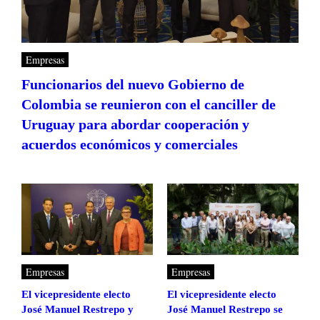
Empresas
Funcionarios del nuevo Gobierno de
Colombia se reunieron con el canciller de
Uruguay para abordar cooperación y
acuerdos económicos y comerciales
Empresas
Empresas
El vicepresidente electo
El vicepresidente electo
José Manuel Restrepo y
José Manuel Restrepo se