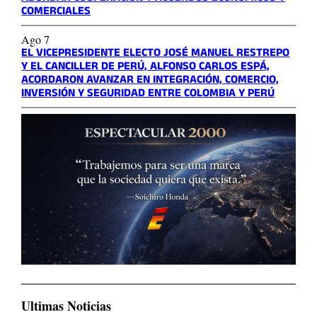
COMERCIALES
Ago 7
EL VICEPRESIDENTE ELECTO JOSÉ MANUEL RESTREPO
Y EL CANCILLER DE PERÚ, ALFONSO CARLOS ESPÁ,
ACORDARON AVANZAR EN INTEGRACIÓN, COMERCIO,
INVERSIÓN Y SEGURIDAD ENTRE COLOMBIA Y PERÚ
Ultimas Noticias