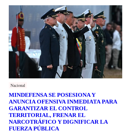
Nacional
MINDEFENSA SE POSESIONA Y
ANUNCIA OFENSIVA INMEDIATA PARA
GARANTIZAR EL CONTROL
TERRITORIAL, FRENAR EL
NARCOTRÁFICO Y DIGNIFICAR LA
FUERZA PÚBLICA