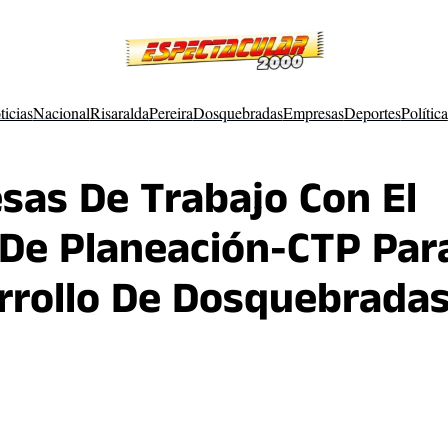
ticias
Nacional
Risaralda
Pereira
Dosquebradas
Empresas
Deportes
Política
sas De Trabajo Con El
l De Planeación-CTP Par
arrollo De Dosquebrada