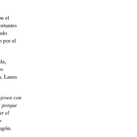
on el
ortantes
ando
 por el
da,
ro
a, Laura
 joven con
e porque
r el
o
agón.