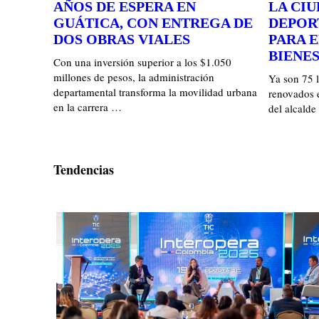
AÑOS DE ESPERA EN
LA CI
GUÁTICA, CON ENTREGA DE
DEPOR
DOS OBRAS VIALES
PARA E
BIENE
Con una inversión superior a los $1.050
millones de pesos, la administración
Ya son 75 l
departamental transforma la movilidad urbana
renovados 
en la carrera …
del alcalde
Tendencias