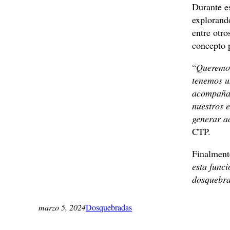
Durante es
explorand
entre otro
concepto p
“
Queremos
tenemos u
acompañar
nuestros 
generar ac
CTP.
Finalmente
esta funci
dosquebra
marzo 5, 2024
Dosquebradas