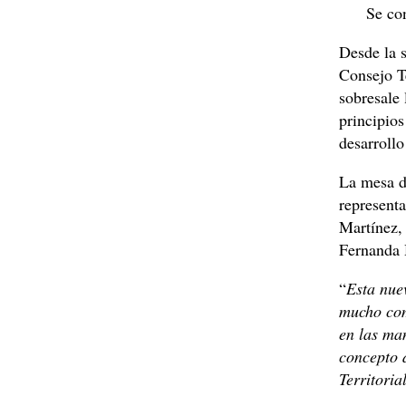
Se confor
Desde la s
Consejo T
sobresale 
principio
desarrollo
La mesa di
representa
Martínez,
Fernanda H
“
Esta nuev
mucho com
en las ma
concepto 
Territoria