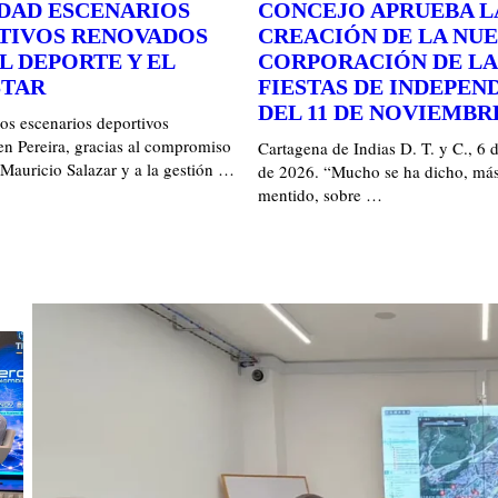
UDAD ESCENARIOS
CONCEJO APRUEBA L
TIVOS RENOVADOS
CREACIÓN DE LA NUE
L DEPORTE Y EL
CORPORACIÓN DE LA
STAR
FIESTAS DE INDEPEN
DEL 11 DE NOVIEMBR
os escenarios deportivos
en Pereira, gracias al compromiso
Cartagena de Indias D. T. y C., 6 
 Mauricio Salazar y a la gestión …
de 2026. “Mucho se ha dicho, más
mentido, sobre …