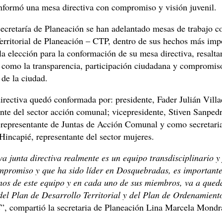
mó una mesa directiva con compromiso y visión juvenil.
ecretaría de Planeación se han adelantado mesas de trabajo c
erritorial de Planeación – CTP, dentro de sus hechos más imp
la elección para la conformación de su mesa directiva, resalt
s como la transparencia, participación ciudadana y compromiso
 de la ciudad.
rectiva quedó conformada por: presidente, Fader Julián Villa
nte del sector acción comunal; vicepresidente, Stiven Sanped
 representante de Juntas de Acción Comunal y como secretari
incapié, representante del sector mujeres.
a junta directiva realmente es un equipo transdisciplinario y
promiso y que ha sido líder en Dosquebradas, es important
nos de este equipo y en cada uno de sus miembros, va a queda
del Plan de Desarrollo Territorial y del Plan de Ordenamient
l
”, compartió la secretaria de Planeación Lina Marcela Mondr