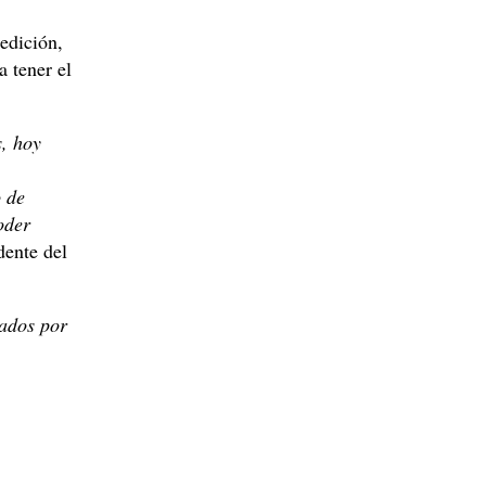
edición,
a tener el
, hoy
 de
oder
dente del
ados por