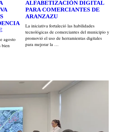
A
ALFABETIZACIÓN DIGITAL
VA
PARA COMERCIANTES DE
S
ARANZAZU
DENCIA
La iniciativa fortaleció las habilidades
E
tecnológicas de comerciantes del municipio y
promovió el uso de herramientas digitales
de agosto
para mejorar la …
 bien