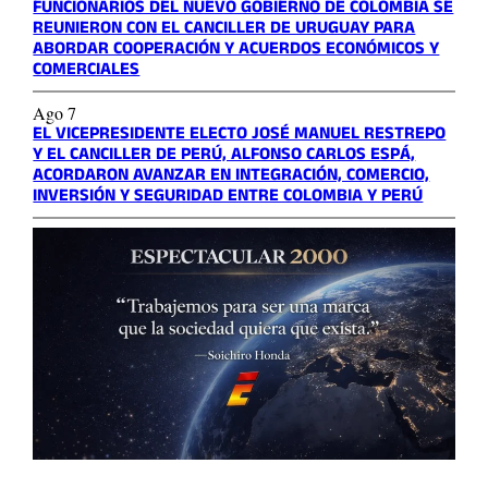
FUNCIONARIOS DEL NUEVO GOBIERNO DE COLOMBIA SE
REUNIERON CON EL CANCILLER DE URUGUAY PARA
ABORDAR COOPERACIÓN Y ACUERDOS ECONÓMICOS Y
COMERCIALES
Ago 7
EL VICEPRESIDENTE ELECTO JOSÉ MANUEL RESTREPO
Y EL CANCILLER DE PERÚ, ALFONSO CARLOS ESPÁ,
ACORDARON AVANZAR EN INTEGRACIÓN, COMERCIO,
INVERSIÓN Y SEGURIDAD ENTRE COLOMBIA Y PERÚ