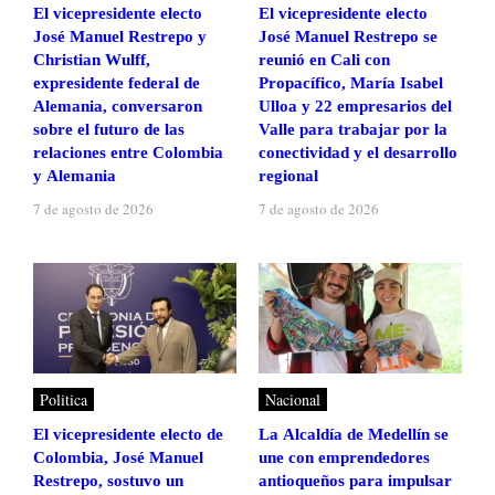
El vicepresidente electo
El vicepresidente electo
José Manuel Restrepo y
José Manuel Restrepo se
Christian Wulff,
reunió en Cali con
expresidente federal de
Propacífico, María Isabel
Alemania, conversaron
Ulloa y 22 empresarios del
sobre el futuro de las
Valle para trabajar por la
relaciones entre Colombia
conectividad y el desarrollo
y Alemania
regional
7 de agosto de 2026
7 de agosto de 2026
Politica
Nacional
El vicepresidente electo de
La Alcaldía de Medellín se
Colombia, José Manuel
une con emprendedores
Restrepo, sostuvo un
antioqueños para impulsar