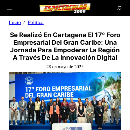
B
Saltar
u
s
al
c
a
contenido
r
Inicio
Politica
Se Realizó En Cartagena El 17º Foro
Empresarial Del Gran Caribe: Una
Jornada Para Empoderar La Región
A Través De La Innovación Digital
28 de mayo de 2025