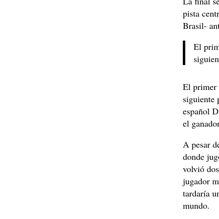
La final s
pista cen
Brasil- an
El prim
siguien
El primer 
siguiente 
español Da
el ganado
A pesar de
donde jug
volvió dos
jugador má
tardaría u
mundo.