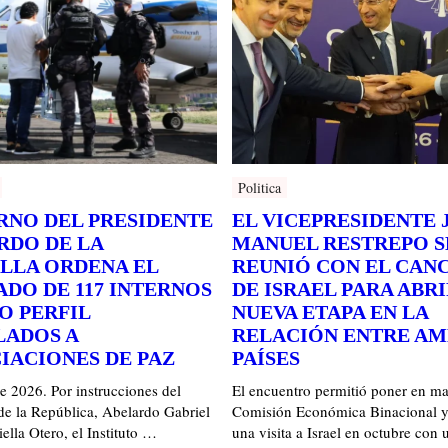
Politica
RNO DEL PRESIDENTE
EL VICEPRESIDENTE 
RDO DE LA
MANUEL RESTREPO S
ELLA ORDENA EL
REUNIÓ CON EL CAN
ADO DE 117 INTERNOS
DE ISRAEL PARA ABR
O PERFIL
NUEVA ETAPA EN LA
LADOS A
RELACIÓN ENTRE A
IACIONES DE PAZ
PAÍSES
de 2026. Por instrucciones del
El encuentro permitió poner en ma
de la República, Abelardo Gabriel
Comisión Económica Binacional y
ella Otero, el Instituto …
una visita a Israel en octubre con