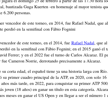
e jugará el domingo 25 de febrero a partir de las 17.30 hora lo
tral, bautizada Guga Kuerten -en homenaje al mayor tenista qu
te 6.200 personas.
er vencedor de este torneo, en 2014, fue Rafael Nadal, que a
te perdió en la semifinal con Fábio Fognini
vencedor de este torneo, en el 2014, fue
Rafael Nadal
, que al
perdió en la semifinal con Fábio Fognini; en el 2015 ganó el 
vid Ferrer; y en el 2022 fue el turno de Carlos Alcaraz. El p
r fue Cameron Norrie, derrotando precisamente a Alcaraz.
 su corta edad, el español tiene ya una historia larga con Río
ó su primer cuadro principal de la ATP, en 2020, con solo 16
 años más tarde, en 2022, para conquistar su primer ATP 500,
s joven (18 años) en ganar un título en esta categoría. Alcara
nos meses en ganar el US Open y en llegar a ser el número 1 