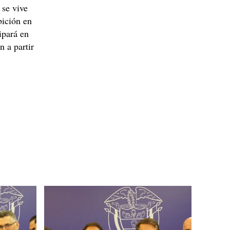
 se vive
bición en
ipará en
 a partir