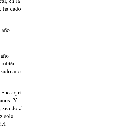
cal, en la
e ha dado
l año
 año
también
asado año
. Fue aquí
 años. Y
 siendo el
z solo
del