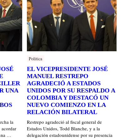
Politica
JOSÉ
EL VICEPRESIDENTE JOSÉ
E
MANUEL RESTREPO
CILLER
AGRADECIÓ A ESTADOS
IR UNA
UNIDOS POR SU RESPALDO A
COLOMBIA Y DESTACÓ UN
MBOS
NUEVO COMIENZO EN LA
RELACIÓN BILATERAL
rcha la
Restrepo agradeció al fiscal general de
 acordar
Estados Unidos, Todd Blanche, y a la
 una …
delegación estadounidense por su presencia