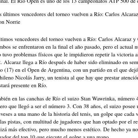
 final. El Río Open es uno de los 13 campeonatos ATP 500 de 
s últimos vencedores del torneo vuelven a Río: Carlos Alcara
n Norrie
ltimos vencedores del torneo vuelven a Río: Carlos Alcaraz 
bos se enfrentaron en la final el año pasado, pero el actual 
tuvo problemas físicos que le impidieron repetir la victoria 
. Alcaraz llega a Río después de haber sido eliminado en sem
o (17) en el Open de Argentina, con un partido en el que dej
chileno Nicolás Jarry, un tenista al que hay que prestar atenci
tará presente en Río.
mbién en las canchas de Río el suizo Stan Wawrinka, número 4
ero que llegó a ser el número 3. Con 38 años, el suizo posee 
veses a una mano de la historia del tenis, un golpe que cada v
as pistas, con multitud de jugadores que han optado por el re
izá más efectivo, pero mucho menos estético. De hecho ya no
gador del top 10 que ejecute el golpe a una mano.