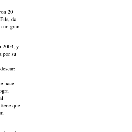
 con 20
Fils, de
a un gran
n 2003, y
z por su
 desear:
ue hace
ogra
al
 tiene que
su