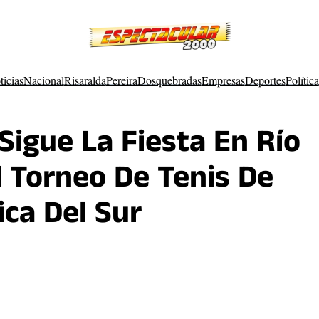
ticias
Nacional
Risaralda
Pereira
Dosquebradas
Empresas
Deportes
Política
 Sigue La Fiesta En Río
l Torneo De Tenis De
ca Del Sur