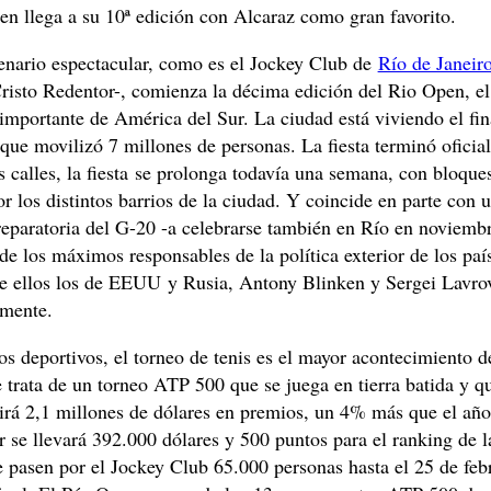
n llega a su 10ª edición con Alcaraz como gran favorito.
enario espectacular, como es el Jockey Club de
Río de Janeir
Cristo Redentor-, comienza la décima edición del Rio Open, el
importante de América del Sur. La ciudad está viviendo el fin
que movilizó 7 millones de personas. La fiesta terminó oficia
s calles, la fiesta se prolonga todavía una semana, con bloque
or los distintos barrios de la ciudad. Y coincide en parte con 
eparatoria del G-20 -a celebrarse también en Río en noviembr
de los máximos responsables de la política exterior de los pa
tre ellos los de EEUU y Rusia, Antony Blinken y Sergei Lavro
amente.
s deportivos, el torneo de tenis es el mayor acontecimiento d
 trata de un torneo ATP 500 que se juega en tierra batida y q
tirá 2,1 millones de dólares en premios, un 4% más que el año
 se llevará 392.000 dólares y 500 puntos para el ranking de 
 pasen por el Jockey Club 65.000 personas hasta el 25 de febr