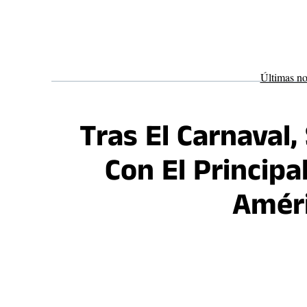
Saltar
al
contenido
Últimas no
Tras El Carnaval,
Con El Principa
Améri