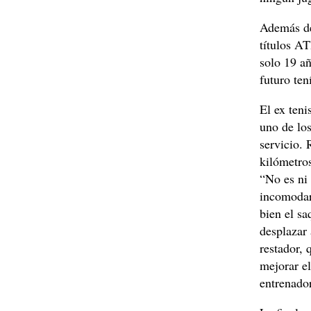
Además de 
títulos AT
solo 19 añ
futuro ten
El ex ten
uno de los
servicio.
kilómetros
“No es ni
incomodar
bien el sa
desplazar 
restador, 
mejorar el
entrenador