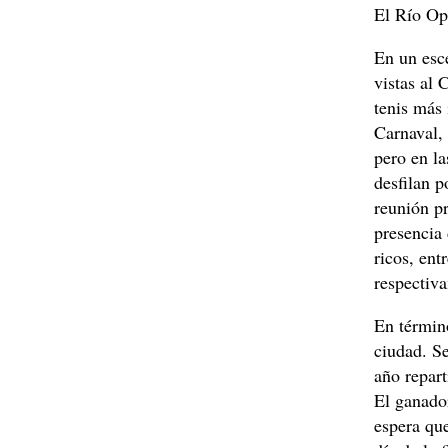
El Río Ope
En un esc
vistas al 
tenis más 
Carnaval, 
pero en la
desfilan p
reunión pr
presencia 
ricos, en
respectiv
En término
ciudad. Se
año repar
El ganador
espera que