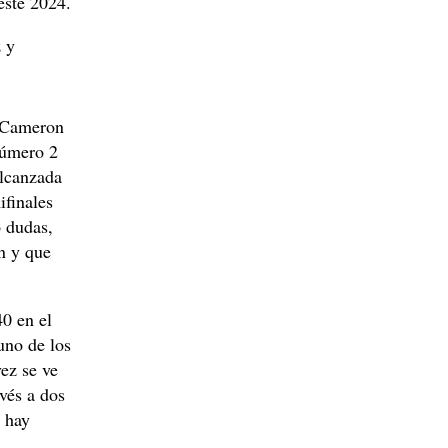
este 2024.
z y
y Cameron
número 2
alcanzada
ifinales
ó dudas,
ón y que
0 en el
uno de los
ez se ve
vés a dos
 hay