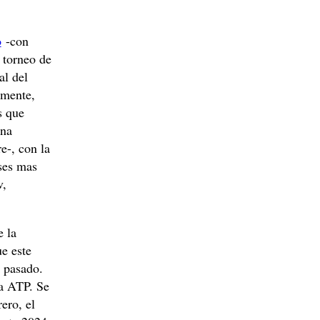
o
-con
 torneo de
al del
lmente,
s que
una
e-, con la
íses mas
v,
e la
ue este
 pasado.
la ATP. Se
ero, el