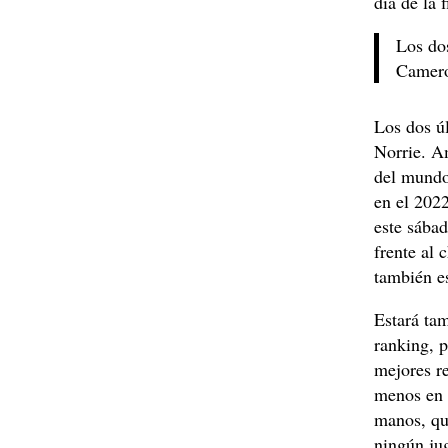
día de la
Los do
Camero
Los dos ú
Norrie. Am
del mundo 
en el 2022
este sábad
frente al 
también es
Estará ta
ranking, p
mejores re
menos en l
manos, qu
ningún ju