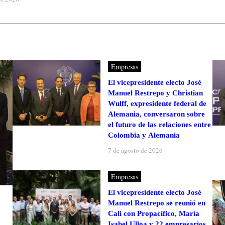
Empresas
El vicepresidente electo José
Manuel Restrepo y Christian
Wulff, expresidente federal de
Alemania, conversaron sobre
el futuro de las relaciones entre
Colombia y Alemania
7 de agosto de 2026
Empresas
El vicepresidente electo José
Manuel Restrepo se reunió en
Cali con Propacífico, María
Isabel Ulloa y 22 empresarios