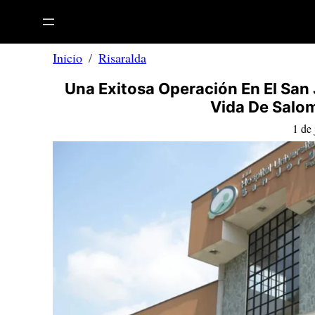
Saltar
al
contenido
Inicio
Risaralda
Una Exitosa Operación En El San
Vida De Salom
1 de 