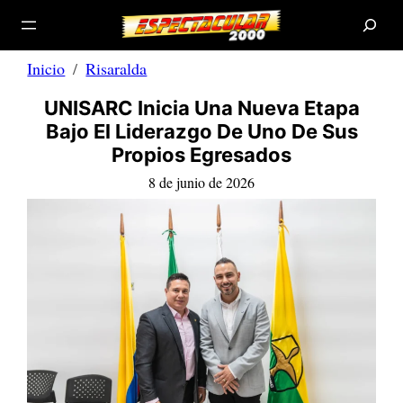
B
Saltar
u
s
al
c
a
contenido
r
Inicio
Risaralda
UNISARC Inicia Una Nueva Etapa
Bajo El Liderazgo De Uno De Sus
Propios Egresados
8 de junio de 2026