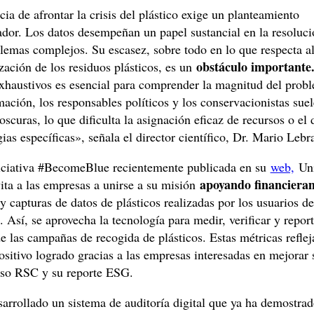
ia de afrontar la crisis del plástico exige un planteamiento
ador. Los datos desempeñan un papel sustancial en la resoluci
lemas complejos. Su escasez, sobre todo en lo que respecta a
obstáculo importante
ización de los residuos plásticos, es un
exhaustivos es esencial para comprender la magnitud del prob
mación, los responsables políticos y los conservacionistas sue
 oscuras, lo que dificulta la asignación eficaz de recursos o el 
gias específicas», señala el director científico, Dr. Mario Lebr
iciativa #BecomeBlue recientemente publicada en su
web,
Uni
apoyando financiera
vita a las empresas a unirse a su misión
y capturas de datos de plásticos realizadas por los usuarios de
. Así, se aprovecha la tecnología para medir, verificar y report
e las campañas de recogida de plásticos. Estas métricas reflej
sitivo logrado gracias a las empresas interesadas en mejorar 
o RSC y su reporte ESG.
arrollado un sistema de auditoría digital que ya ha demostrado