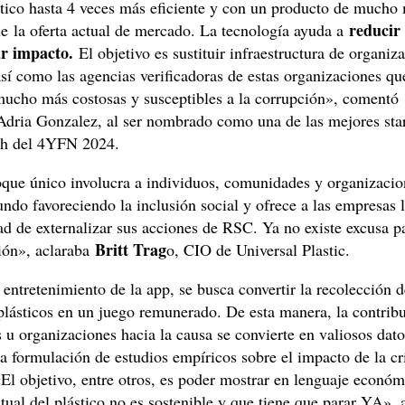
stico hasta 4 veces más eficiente y con un producto de mucho
reducir 
e la oferta actual de mercado. La tecnología ayuda a
r impacto.
El objetivo es sustituir infraestructura de organiz
sí como las agencias verificadoras de estas organizaciones qu
 mucho más costosas y susceptibles a la corrupción», comentó
dria Gonzalez, al ser nombrado como una de las mejores sta
h del 4YFN 2024.
oque único involucra a individuos, comunidades y organizacio
ndo favoreciendo la inclusión social y ofrece a las empresas 
d de externalizar sus acciones de RSC. Ya no existe excusa p
Britt Trag
ión», aclaraba
o, CIO de Universal Plastic.
 entretenimiento de la app, se busca convertir la recolección d
plásticos en un juego remunerado. De esta manera, la contrib
 u organizaciones hacia la causa se convierte en valiosos dat
a formulación de estudios empíricos sobre el impacto de la cri
«El objetivo, entre otros, es poder mostrar en lenguaje económ
ual del plástico no es sostenible y que tiene que parar YA», 