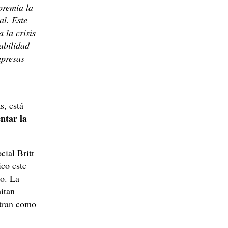
premia la
l. Este
 la crisis
abilidad
mpresas
s, está
entar la
cial Britt
ico este
o. La
mitan
ran como