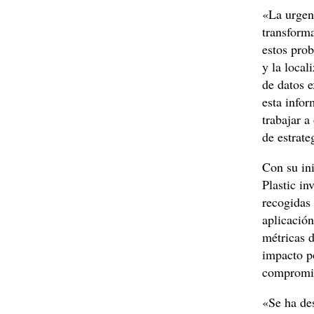
«La urgenc
transform
estos prob
y la local
de datos 
esta infor
trabajar a
de estrate
Con su in
Plastic in
recogidas 
aplicación
métricas d
impacto po
compromis
«Se ha des