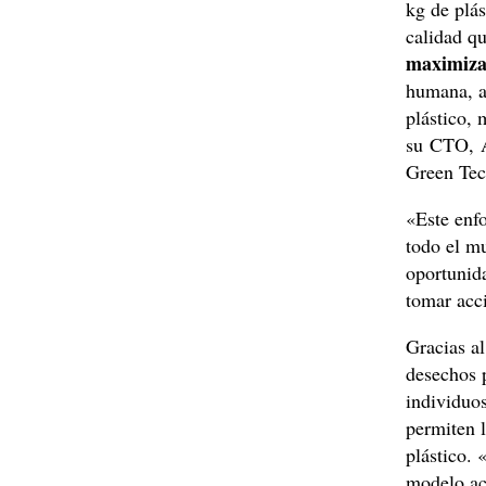
kg de plá
calidad qu
maximiza
humana, a
plástico,
su CTO, A
Green Tec
«Este enf
todo el mu
oportunida
tomar acc
Gracias al
desechos 
individuos
permiten l
plástico. 
modelo act