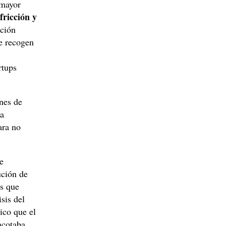
 mayor
fricción y
ación
e recogen
rtups
nes de
la
ara no
e
ución de
os que
sis del
ico que el
acotaba