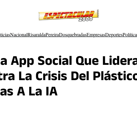
ticias
Nacional
Risaralda
Pereira
Dosquebradas
Empresas
Deportes
Política
La App Social Que Lider
a La Crisis Del Plástic
as A La IA