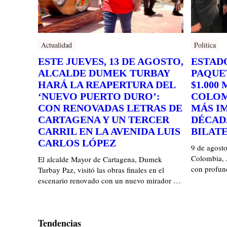
Actualidad
Politica
ESTE JUEVES, 13 DE AGOSTO,
ESTAD
ALCALDE DUMEK TURBAY
PAQUE
HARÁ LA REAPERTURA DEL
$1.000
‘NUEVO PUERTO DURO’:
COLOM
CON RENOVADAS LETRAS DE
MÁS I
CARTAGENA Y UN TERCER
DÉCADA
CARRIL EN LA AVENIDA LUIS
BILAT
CARLOS LÓPEZ
9 de agosto
Colombia, 
El alcalde Mayor de Cartagena, Dumek
con profun
Turbay Paz, visitó las obras finales en el
escenario renovado con un nuevo mirador …
Tendencias