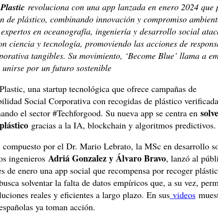
Plastic
revoluciona con una app lanzada en enero 2024 que 
ón de plástico, combinando innovación y compromiso ambienta
expertos en oceanografía, ingeniería y desarrollo social ataca
on ciencia y tecnología, promoviendo las acciones de respons
rporativa tangibles. Su movimiento, ‘Become Blue’ llama a e
 unirse por un futuro sostenible
Plastic, una startup tecnológica que ofrece campañas de
lidad Social Corporativa con recogidas de plástico verificada
solv
nando el sector #Techforgood. Su nueva app se centra en
 plástico
gracias a la IA, blockchain y algoritmos predictivos.
 compuesto por el Dr. Mario Lebrato, la MSc en desarrollo so
Adriá Gonzalez y Álvaro Bravo
los ingenieros
, lanzó al públ
s de enero una app social que recompensa por recoger plástic
 busca solventar la falta de datos empíricos que, a su vez, per
luciones reales y eficientes a largo plazo. En sus
videos
muest
españolas ya toman acción.