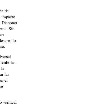
ón de
l impacto
.
Disponer
lema. Sin
len
desarrollo
ato.
versal
mente
las
 la
ar las
an el
su
 verificar