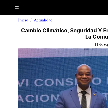
Saltar
al
contenido
Inicio
Actualidad
Cambio Climático, Seguridad Y E
La Comu
11 de se