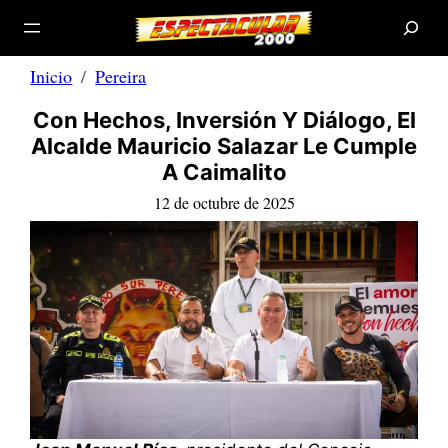
B
Saltar
u
s
al
c
a
contenido
r
Inicio
Pereira
Con Hechos, Inversión Y Diálogo, El
Alcalde Mauricio Salazar Le Cumple
A Caimalito
12 de octubre de 2025