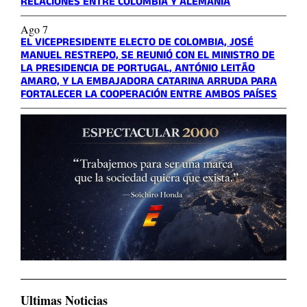
RELACIONES ENTRE COLOMBIA Y ALEMANIA
Ago 7
EL VICEPRESIDENTE ELECTO DE COLOMBIA, JOSÉ
MANUEL RESTREPO, SE REUNIÓ CON EL MINISTRO DE
LA PRESIDENCIA DE PORTUGAL, ANTÓNIO LEITÃO
AMARO, Y LA EMBAJADORA CATARINA ARRUDA PARA
FORTALECER LA COOPERACIÓN ENTRE AMBOS PAÍSES
Ultimas Noticias