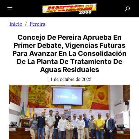
B
Saltar
u
s
al
c
a
contenido
r
Inicio
Pereira
Concejo De Pereira Aprueba En
Primer Debate, Vigencias Futuras
Para Avanzar En La Consolidación
De La Planta De Tratamiento De
Aguas Residuales
11 de octubre de 2025