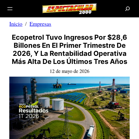
B
Saltar
u
s
al
c
a
contenido
r
Inicio
Empresas
Ecopetrol Tuvo Ingresos Por $28,6
Billones En El Primer Trimestre De
2026, Y La Rentabilidad Operativa
Más Alta De Los Últimos Tres Años
12 de mayo de 2026