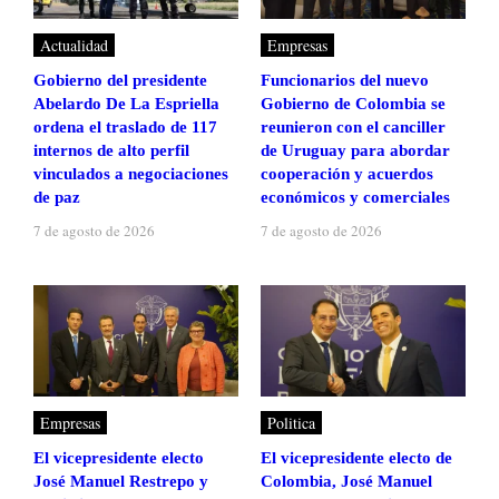
Actualidad
Empresas
Gobierno del presidente
Funcionarios del nuevo
Abelardo De La Espriella
Gobierno de Colombia se
ordena el traslado de 117
reunieron con el canciller
internos de alto perfil
de Uruguay para abordar
vinculados a negociaciones
cooperación y acuerdos
de paz
económicos y comerciales
7 de agosto de 2026
7 de agosto de 2026
Empresas
Politica
El vicepresidente electo
El vicepresidente electo de
José Manuel Restrepo y
Colombia, José Manuel