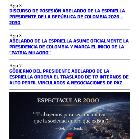
Ago 8
DISCURSO DE POSESIÓN ABELARDO DE LA ESPRIELLA
PRESIDENTE DE LA REPÚBLICA DE COLOMBIA 2026 –
2030
Ago 8
ABELARDO DE LA ESPRIELLA ASUME OFICIALMENTE LA
PRESIDENCIA DE COLOMBIA Y MARCA EL INICIO DE LA
“PATRIA MILAGRO”
Ago 7
GOBIERNO DEL PRESIDENTE ABELARDO DE LA
ESPRIELLA ORDENA EL TRASLADO DE 117 INTERNOS DE
ALTO PERFIL VINCULADOS A NEGOCIACIONES DE PAZ