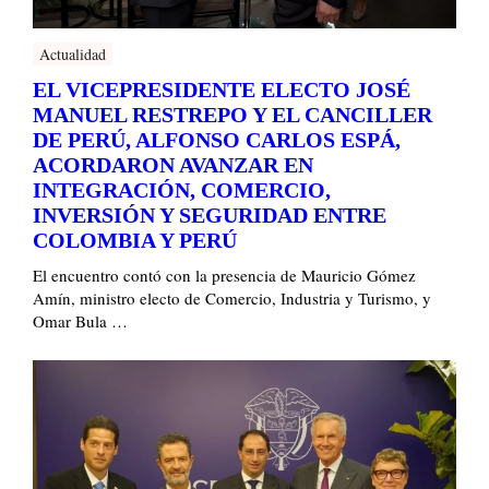
Actualidad
EL VICEPRESIDENTE ELECTO JOSÉ
MANUEL RESTREPO Y EL CANCILLER
DE PERÚ, ALFONSO CARLOS ESPÁ,
ACORDARON AVANZAR EN
INTEGRACIÓN, COMERCIO,
INVERSIÓN Y SEGURIDAD ENTRE
COLOMBIA Y PERÚ
El encuentro contó con la presencia de Mauricio Gómez
Amín, ministro electo de Comercio, Industria y Turismo, y
Omar Bula …