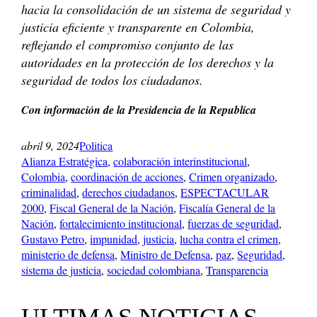
hacia la consolidación de un sistema de seguridad y
justicia eficiente y transparente en Colombia,
reflejando el compromiso conjunto de las
autoridades en la protección de los derechos y la
seguridad de todos los ciudadanos.
Con información de la Presidencia de la Republica
abril 9, 2024
Politica
Alianza Estratégica
, 
colaboración interinstitucional
, 
Colombia
, 
coordinación de acciones
, 
Crimen organizado
, 
criminalidad
, 
derechos ciudadanos
, 
ESPECTACULAR
2000
, 
Fiscal General de la Nación
, 
Fiscalía General de la
Nación
, 
fortalecimiento institucional
, 
fuerzas de seguridad
, 
Gustavo Petro
, 
impunidad
, 
justicia
, 
lucha contra el crimen
, 
ministerio de defensa
, 
Ministro de Defensa
, 
paz
, 
Seguridad
, 
sistema de justicia
, 
sociedad colombiana
, 
Transparencia