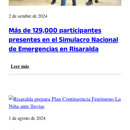
2 de octubre de 2024
Más de 129,000 participantes
presentes en el Simulacro Nacional
de Emergencias en Risaralda
Leer más
:
M
á
s
d
e
1
2
9
1 de agosto de 2024
,
0