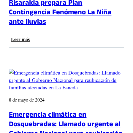
Risaralda prepara Plan
0
Contingencia Fenómeno La Niña
0
p
ante lluvias
a
r
t
Leer más
:
i
R
c
i
i
s
p
a
a
r
n
a
t
l
e
d
s
a
8 de mayo de 2024
p
p
r
r
Emergencia climática en
e
e
Dosquebradas: Llamado urgente al
s
p
e
a