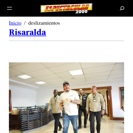
B
u
s
c
a
r
Inicio
deslizamientos
Risaralda