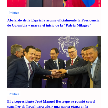
I
n
Politica
v
e
Abelardo de la Espriella asume oficialmente la Presidencia
r
de Colombia y marca el inicio de la “Patria Milagro”
s
i
ó
n
e
n
M
i
t
i
g
a
c
Politica
i
El vicepresidente José Manuel Restrepo se reunió con el
ó
canciller de Israel para abrir una nueva etapa en la