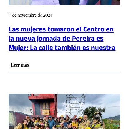
7 de noviembre de 2024
Las mujeres tomaron el Centro en
la nueva jornada de Pereira es
Mujer: La calle también es nuestra
Leer más
:
L
a
s
m
u
j
e
r
e
s