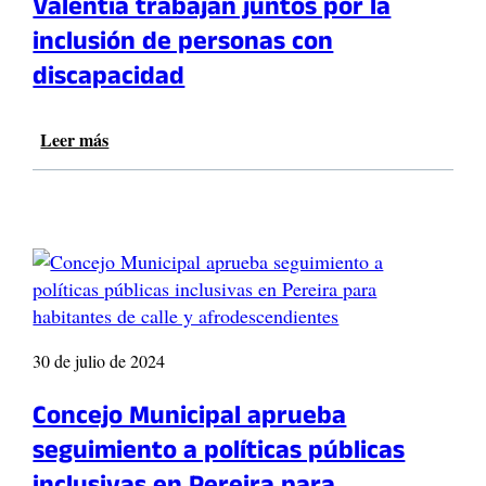
Valentía trabajan juntos por la
e
i
s
c
inclusión de personas con
M
a
discapacidad
u
s
j
c
e
o
Leer más
:
r
n
A
:
t
l
L
r
c
a
a
a
c
i
l
a
n
d
l
c
í
l
e
a
e
n
d
t
30 de julio de 2024
d
e
a
i
P
m
Concejo Municipal aprueba
o
e
b
s
seguimiento a políticas públicas
r
i
p
e
é
a