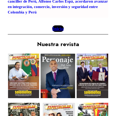
canciller de Perú, Alfonso Carlos Espá, acordaron avanzar
ó
en integración, comercio, inversión y seguridad entre
n
Colombia y Perú
M
u
n
Inicio
i
c
Nuestra revista
i
p
a
l
m
a
r
c
a
e
l
i
n