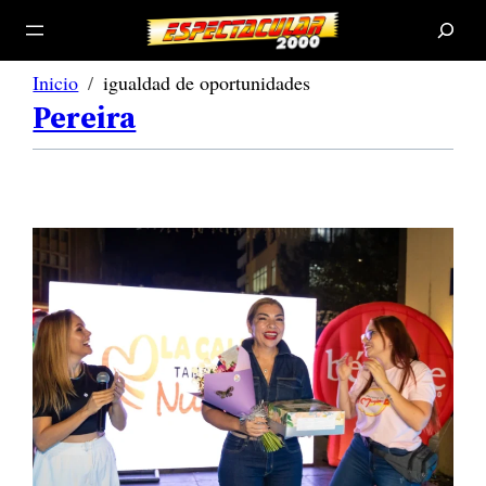
B
u
s
c
a
r
Inicio
igualdad de oportunidades
Pereira