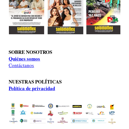
i
c
i
o
d
e
a
c
SOBRE NOSOTROS
c
Quiénes somos
i
Contáctanos
o
n
e
NUESTRAS POLÍTICAS
s
Política de privacidad
c
l
a
v
e
.