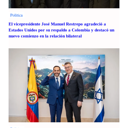
a
l
Politica
:
P
El vicepresidente José Manuel Restrepo agradeció a
r
Estados Unidos por su respaldo a Colombia y destacó un
i
nuevo comienzo en la relación bilateral
m
e
r
E
n
c
u
e
n
t
r
o
d
e