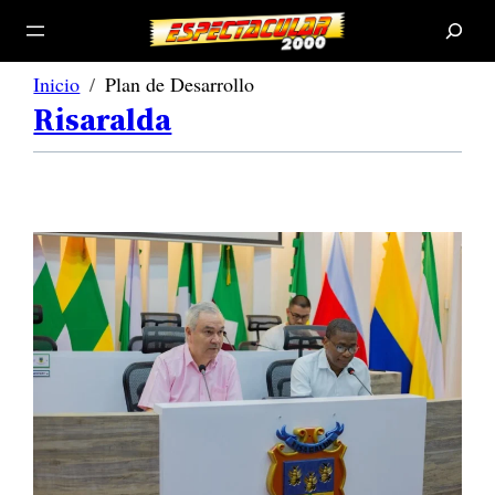
B
u
s
c
a
r
Inicio
Plan de Desarrollo
Risaralda