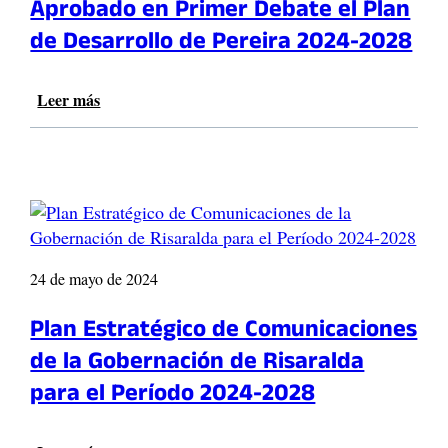
Aprobado en Primer Debate el Plan
l
l
e
l
o
de Desarrollo de Pereira 2024-2028
r
a
d
e
n
e
i
d
R
Leer más
:
r
e
i
A
a
D
s
p
a
e
a
r
p
s
r
o
r
a
a
b
u
r
l
a
e
r
d
d
b
o
a
o
24 de mayo de 2024
a
l
e
e
l
n
Plan Estratégico de Comunicaciones
l
o
P
P
d
de la Gobernación de Risaralda
r
l
e
i
para el Período 2024-2028
a
D
m
n
o
e
d
s