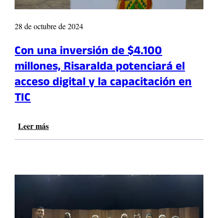
28 de octubre de 2024
Con una inversión de $4.100
millones, Risaralda potenciará el
acceso digital y la capacitación en
TIC
Leer más
:
C
o
n
u
n
a
i
n