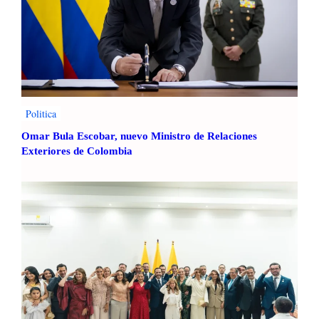
s
i
ó
n
Politica
Omar Bula Escobar, nuevo Ministro de Relaciones
Exteriores de Colombia