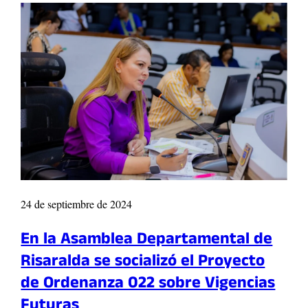
c
e
i
s
t
,
a
R
c
i
i
s
ó
a
n
r
e
a
n
l
P
d
e
a
r
p
24 de septiembre de 2024
e
o
i
t
En la Asamblea Departamental de
r
e
a
Risaralda se socializó el Proyecto
n
p
c
de Ordenanza 022 sobre Vigencias
r
i
o
Futuras
a