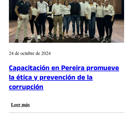
v
e
r
s
i
ó
n
d
24 de octubre de 2024
e
$
Capacitación en Pereira promueve
4
.
la ética y prevención de la
1
corrupción
0
0
m
Leer más
:
i
C
l
a
l
p
o
a
n