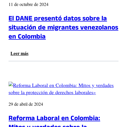
11 de octubre de 2024
El DANE presentó datos sobre la
situación de migrantes venezolanos
en Colombia
Leer más
:
E
l
D
A
N
E
p
r
29 de abril de 2024
e
s
Reforma Laboral en Colombia:
e