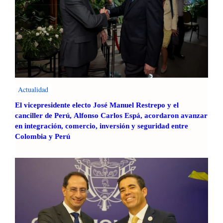
l
a
i
3
m
3
p
8
i
m
s
i
m
l
o
p
Actualidad
d
e
e
r
El vicepresidente electo José Manuel Restrepo y el
s
canciller de Perú, Alfonso Carlos Espá, acordaron avanzar
s
t
en integración, comercio, inversión y seguridad entre
o
a
Colombia y Perú
n
c
a
a
s
l
e
a
n
i
2
m
0
p
2
o