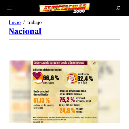
B
u
s
c
a
r
Inicio
trabajo
Nacional