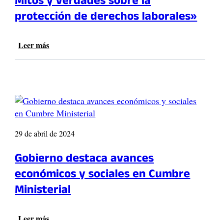
Mitos y verdades sobre la
n
t
protección de derechos laborales»
ó
d
a
Leer más
:
t
R
o
e
s
f
s
o
o
r
b
m
r
a
e
L
29 de abril de 2024
l
a
a
b
Gobierno destaca avances
s
o
económicos y sociales en Cumbre
i
r
t
a
Ministerial
u
l
a
e
c
n
Leer más
: