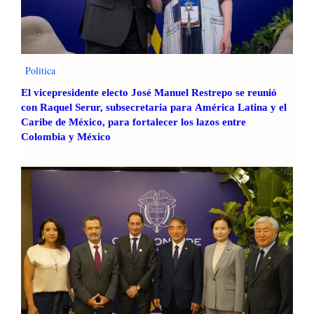
o
h
e
r
r
Politica
a
El vicepresidente electo José Manuel Restrepo se reunió
m
con Raquel Serur, subsecretaria para América Latina y el
i
Caribe de México, para fortalecer los lazos entre
e
Colombia y México
n
t
a
p
a
r
a
l
a
P
a