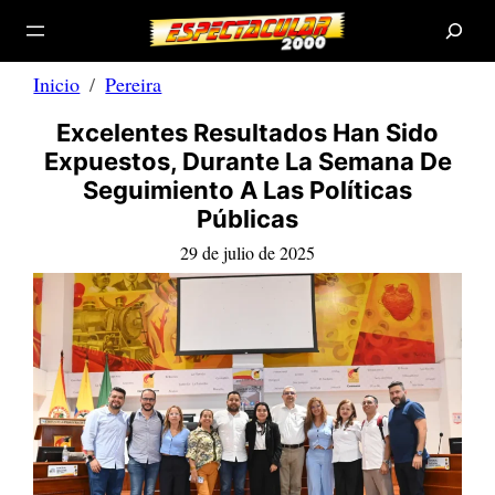
B
Saltar
u
s
al
c
a
contenido
r
Inicio
Pereira
Excelentes Resultados Han Sido
Expuestos, Durante La Semana De
Seguimiento A Las Políticas
Públicas
29 de julio de 2025