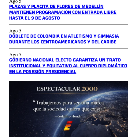
Ago 5
PLAZAS Y PLACITA DE FLORES DE MEDELLÍN
MANTIENEN PROGRAMACIÓN CON ENTRADA LIBRE
HASTA EL 9 DE AGOSTO
Ago 5
DOBLETE DE COLOMBIA EN ATLETISMO Y GIMNASIA
DURANTE LOS CENTROAMERICANOS Y DEL CARIBE
Ago 5
GOBIERNO NACIONAL ELECTO GARANTIZA UN TRATO
INSTITUCIONAL Y EQUITATIVO AL CUERPO DIPLOMÁTICO
EN LA POSESIÓN PRESIDENCIAL