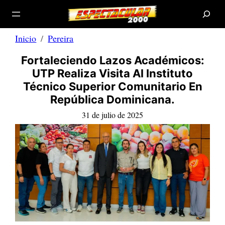
B
Saltar
u
s
al
c
a
contenido
r
Inicio
Pereira
Fortaleciendo Lazos Académicos:
UTP Realiza Visita Al Instituto
Técnico Superior Comunitario En
República Dominicana.
31 de julio de 2025