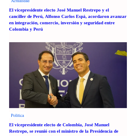
Actualidad
El vicepresidente electo José Manuel Restrepo y el
canciller de Perú, Alfonso Carlos Espá, acordaron avanzar
en integración, comercio, inversión y seguridad entre
Colombia y Perú
Politica
El vicepresidente electo de Colombia, José Manuel
Restrepo, se reunió con el ministro de la Presidencia de