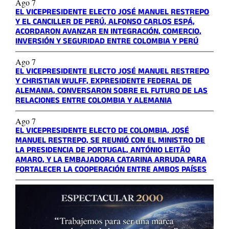
Ago 7
EL VICEPRESIDENTE ELECTO JOSÉ MANUEL RESTREPO
Y EL CANCILLER DE PERÚ, ALFONSO CARLOS ESPÁ,
ACORDARON AVANZAR EN INTEGRACIÓN, COMERCIO,
INVERSIÓN Y SEGURIDAD ENTRE COLOMBIA Y PERÚ
Ago 7
EL VICEPRESIDENTE ELECTO JOSÉ MANUEL RESTREPO
Y CHRISTIAN WULFF, EXPRESIDENTE FEDERAL DE
ALEMANIA, CONVERSARON SOBRE EL FUTURO DE LAS
RELACIONES ENTRE COLOMBIA Y ALEMANIA
Ago 7
EL VICEPRESIDENTE ELECTO DE COLOMBIA, JOSÉ
MANUEL RESTREPO, SE REUNIÓ CON EL MINISTRO DE
LA PRESIDENCIA DE PORTUGAL, ANTÓNIO LEITÃO
AMARO, Y LA EMBAJADORA CATARINA ARRUDA PARA
FORTALECER LA COOPERACIÓN ENTRE AMBOS PAÍSES