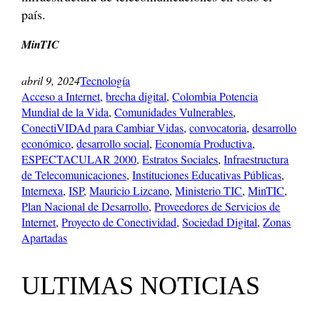
país.
MinTIC
abril 9, 2024
Tecnología
Acceso a Internet
, 
brecha digital
, 
Colombia Potencia
Mundial de la Vida
, 
Comunidades Vulnerables
, 
ConectiVIDAd para Cambiar Vidas
, 
convocatoria
, 
desarrollo
económico
, 
desarrollo social
, 
Economía Productiva
, 
ESPECTACULAR 2000
, 
Estratos Sociales
, 
Infraestructura
de Telecomunicaciones
, 
Instituciones Educativas Públicas
, 
Internexa
, 
ISP
, 
Mauricio Lizcano
, 
Ministerio TIC
, 
MinTIC
, 
Plan Nacional de Desarrollo
, 
Proveedores de Servicios de
Internet
, 
Proyecto de Conectividad
, 
Sociedad Digital
, 
Zonas
Apartadas
ULTIMAS NOTICIAS