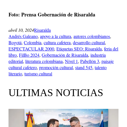
Foto: Prensa Gobernación de Risaralda
abril 10, 2024
Risaralda
Andrés Galeano
, 
apoyo a la cultura
, 
autores colombianos
, 
Bogotá
, 
Colombia
, 
cultura cafetera
, 
desarrollo cultural
, 
ESPECTACULAR 2000
, 
Etiquetas SEO: Risaralda
, 
feria del
libro
, 
FilBo 2024
, 
Gobernación de Risaralda
, 
industria
editorial
, 
literatura colombiana
, 
Nivel 1
, 
Pabellón 3
, 
paisaje
cultural cafetero
, 
promoción cultural
, 
stand 545
, 
talento
literario
, 
turismo cultural
ULTIMAS NOTICIAS