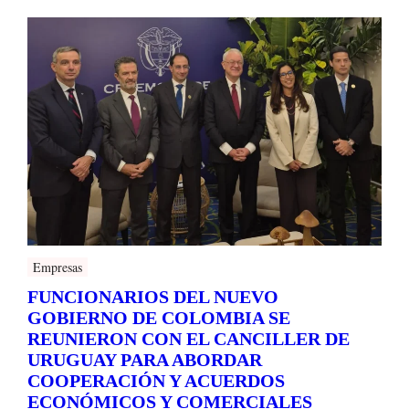
Empresas
FUNCIONARIOS DEL NUEVO
GOBIERNO DE COLOMBIA SE
REUNIERON CON EL CANCILLER DE
URUGUAY PARA ABORDAR
COOPERACIÓN Y ACUERDOS
ECONÓMICOS Y COMERCIALES