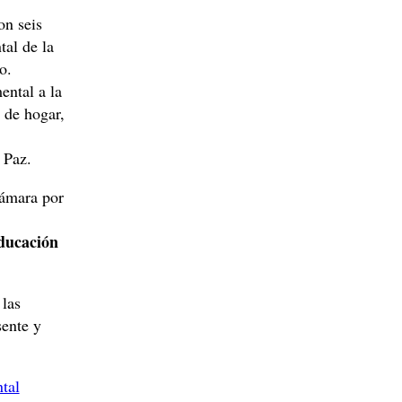
on seis
tal de la
o.
ental a la
 de hogar,
 Paz.
Cámara por
Educación
 las
sente y
tal