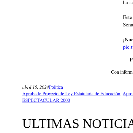
ha s
Este
Sena
¡Nue
pic.
— Pr
Con informa
abril 15, 2024
Politica
Aprobado Proyecto de Ley Estatutaria de Educación
, 
Aprob
ESPECTACULAR 2000
ULTIMAS NOTICI