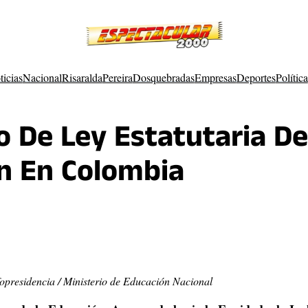
ticias
Nacional
Risaralda
Pereira
Dosquebradas
Empresas
Deportes
Política
 De Ley Estatutaria De
n En Colombia
fopresidencia / Ministerio de Educación Nacional