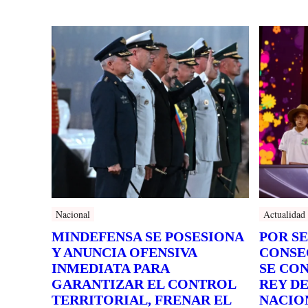
Nacional
Actualidad
MINDEFENSA SE POSESIONA
POR S
Y ANUNCIA OFENSIVA
CONSE
INMEDIATA PARA
SE CO
GARANTIZAR EL CONTROL
REY DE
TERRITORIAL, FRENAR EL
NACIO