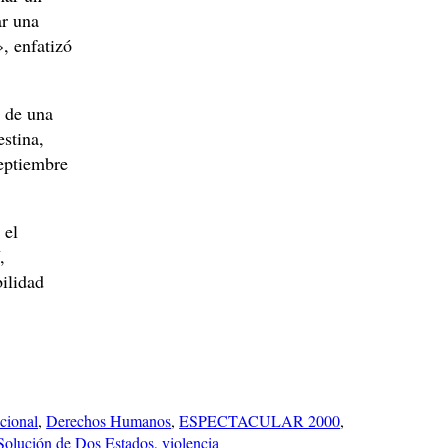
ar una
», enfatizó
r de una
estina,
eptiembre
 el
,
ilidad
cional
, 
Derechos Humanos
, 
ESPECTACULAR 2000
, 
Solución de Dos Estados
, 
violencia