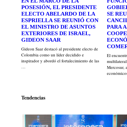
EN EL MARCO DE LA
FUNCI
POSESIÓN, EL PRESIDENTE
GOBIE
ELECTO ABELARDO DE LA
SE RE
ESPRIELLA SE REUNIÓ CON
CANCI
EL MINISTRO DE ASUNTOS
PARA 
EXTERIORES DE ISRAEL,
COOPE
GIDEON SAAR
ECONÓ
COMER
Gideon Saar destacó al presidente electo de
Colombia como un líder decidido e
El encuent
inspirador y abordó el fortalecimiento de las
multilateral
…
Mercosur, 
económico
Tendencias