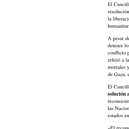
El Cancill
resolució
la liberac
humanitari
A pesar de
detener lo
conflicto 
refirió a 
mortales 
de Gaza, e
El Cancill
solución 
reconocim
las Nacio
estados en
«El recon