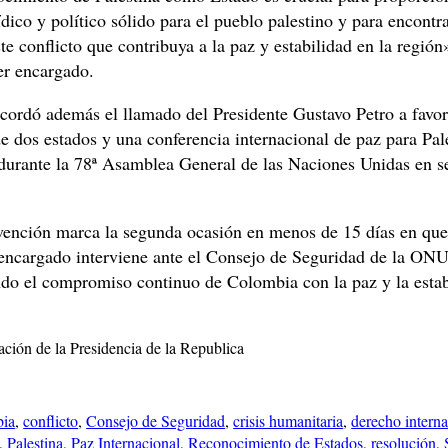
dico y político sólido para el pueblo palestino y para encontr
ste conflicto que contribuya a la paz y estabilidad en la región
er encargado.
ecordó además el llamado del Presidente Gustavo Petro a favo
e dos estados y una conferencia internacional de paz para Pal
 durante la 78ª Asamblea General de las Naciones Unidas en s
rvención marca la segunda ocasión en menos de 15 días en que
 encargado interviene ante el Consejo de Seguridad de la ONU
do el compromiso continuo de Colombia con la paz y la estab
ción de la Presidencia de la Republica
ia
, 
conflicto
, 
Consejo de Seguridad
, 
crisis humanitaria
, 
derecho interna
, 
Palestina
, 
Paz Internacional
, 
Reconocimiento de Estados
, 
resolución
, 