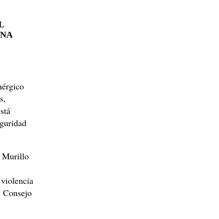
L
UNA
nérgico
s,
stá
eguridad
 Murillo
 violencia
l Consejo