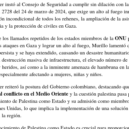
er instó al Consejo de Seguridad a cumplir sin dilación con la
n 2728 del 24 de marzo de 2024, que exige un alto al fuego in
ión incondicional de todos los rehenes, la ampliación de la asi
a y la protección de civiles en Gaza.
ONU
 los llamados repetidos de los estados miembros de la
p
s ataques en Gaza y lograr un alto al fuego, Murillo lamentó 
persista y se haya extendido, causando un desastre humanitari
la destrucción masiva de infraestructura, el elevado número de
y heridos, así como a la inminente amenaza de hambruna en la
specialmente afectando a mujeres, niñas y niños.
er reiteró la postura del Gobierno colombiano, destacando que
al conflicto en el Medio Oriente
y la cuestión palestina pasa 
iento de Palestina como Estado y su admisión como miembro
nes Unidas, lo que implica la implementación de una solución
 la región.
ocimiento de Palestina como Estado es crucial para proporcio