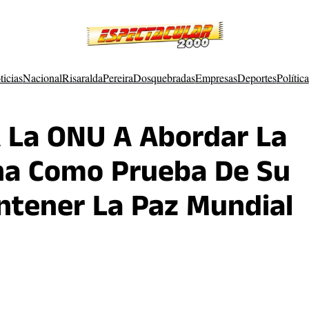
ticias
Nacional
Risaralda
Pereira
Dosquebradas
Empresas
Deportes
Política
A La ONU A Abordar La
ina Como Prueba De Su
ntener La Paz Mundial