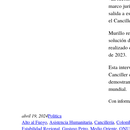
marco jurí
salida a e
el Cancill
Murillo r
solución d
realizado
de 2023.
Esta inte
Canciller
demostran
mundial.
Con informa
abril 19, 2024
Politica
Alto al Fuego
, 
Asistencia Humanitaria
, 
Cancillería
, 
Colomb
Estabilidad Regional
, 
Gustavo Petro
, 
Medio Oriente
, 
ONU