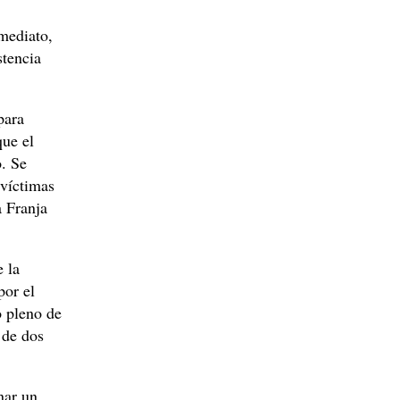
mediato,
stencia
ara
que el
o. Se
 víctimas
 Franja
 la
por el
 pleno de
 de dos
nar un