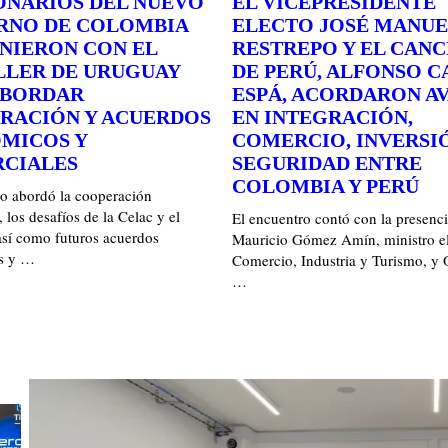
ONARIOS DEL NUEVO
EL VICEPRESIDENTE
RNO DE COLOMBIA
ELECTO JOSÉ MANUE
UNIERON CON EL
RESTREPO Y EL CANC
LLER DE URUGUAY
DE PERÚ, ALFONSO 
ABORDAR
ESPÁ, ACORDARON A
RACIÓN Y ACUERDOS
EN INTEGRACIÓN,
MICOS Y
COMERCIO, INVERSI
CIALES
SEGURIDAD ENTRE
COLOMBIA Y PERÚ
ro abordó la cooperación
, los desafíos de la Celac y el
El encuentro contó con la presenc
así como futuros acuerdos
Mauricio Gómez Amín, ministro el
s y …
Comercio, Industria y Turismo, y
…