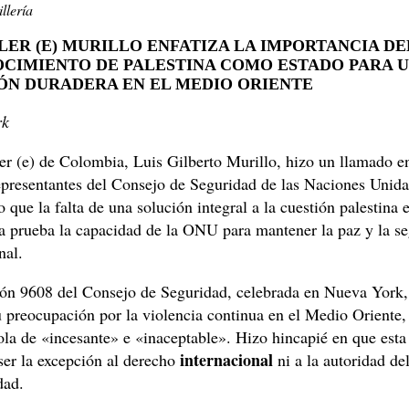
llería
LER (E) MURILLO ENFATIZA LA IMPORTANCIA DE
CIMIENTO DE PALESTINA COMO ESTADO PARA 
ÓN DURADERA EN EL MEDIO ORIENTE
rk
er (e) de Colombia, Luis Gilberto Murillo, hizo un llamado e
epresentantes del Consejo de Seguridad de las Naciones Unida
 que la falta de una solución integral a la cuestión palestina e
a prueba la capacidad de la ONU para mantener la paz y la s
nal.
ión 9608 del Consejo de Seguridad, celebrada en Nueva York,
 preocupación por la violencia continua en el Medio Oriente,
ola de «incesante» e «inaceptable». Hizo hincapié en que esta
internacional
er la excepción al derecho
ni a la autoridad de
dad.