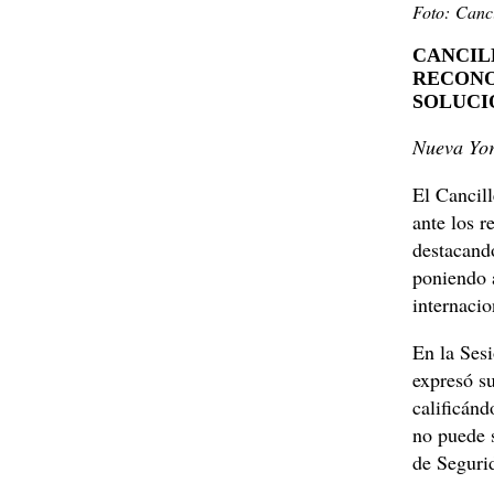
Foto: Canci
CANCIL
RECONO
SOLUCI
Nueva Yo
El Cancill
ante los r
destacando
poniendo 
internacio
En la Ses
expresó su
calificánd
no puede s
de Seguri