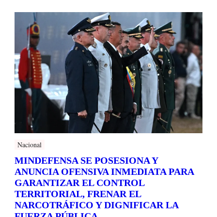
Nacional
MINDEFENSA SE POSESIONA Y
ANUNCIA OFENSIVA INMEDIATA PARA
GARANTIZAR EL CONTROL
TERRITORIAL, FRENAR EL
NARCOTRÁFICO Y DIGNIFICAR LA
FUERZA PÚBLICA