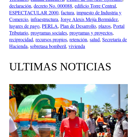
declaración
, 
decreto No. 000088
, 
edificio Torre Central
, 
ESPECTACULAR 2000
, 
factura
, 
impuesto de Industria y
Comercio
, 
infraestructura
, 
Jorge Alexis Mejía Bermúdez
, 
lugares de pago
, 
PERLA
, 
Plan de Desarrollo
, 
plazos
, 
Portal
Tributario
, 
programas sociales
, 
programas y proyectos
, 
reciprocidad
, 
recursos propios
, 
retención
, 
salud
, 
Secretaría de
Hacienda
, 
sobretasa bomberil
, 
vivienda
ULTIMAS NOTICIAS