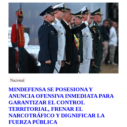
Nacional
MINDEFENSA SE POSESIONA Y
ANUNCIA OFENSIVA INMEDIATA PARA
GARANTIZAR EL CONTROL
TERRITORIAL, FRENAR EL
NARCOTRÁFICO Y DIGNIFICAR LA
FUERZA PÚBLICA