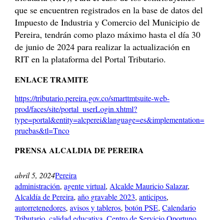
que se encuentren registrados en la base de datos del
Impuesto de Industria y Comercio del Municipio de
Pereira, tendrán como plazo máximo hasta el día 30
de junio de 2024 para realizar la actualización en
RIT en la plataforma del Portal Tributario.
ENLACE TRAMITE
https://tributario.pereira.gov.co/smarttmtsuite-web-
prod/faces/site/portal_userLogin.xhtml?
type=portal&entity=alcperei&language=es&implementation=
pruebas&tl=Tnco
PRENSA ALCALDIA DE PEREIRA
abril 5, 2024
Pereira
administración
, 
agente virtual
, 
Alcalde Mauricio Salazar
, 
Alcaldía de Pereira
, 
año gravable 2023
, 
anticipos
, 
autorretenedores
, 
avisos y tableros
, 
botón PSE
, 
Calendario
Tributario
, 
calidad educativa
, 
Centro de Servicio Oportuno
, 