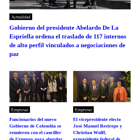
Actualidad
Gobierno del presidente Abelardo De La
Espriella ordena el traslado de 117 internos
de alto perfil vinculados a negociaciones de
paz
Empresas
Empresas
Funcionarios del nuevo
El vicepresidente electo
Gobierno de Colombia se
José Manuel Restrepo y
reunieron con el canciller
Christian Wulff,
de Uruguay para abordar
expresidente federal de