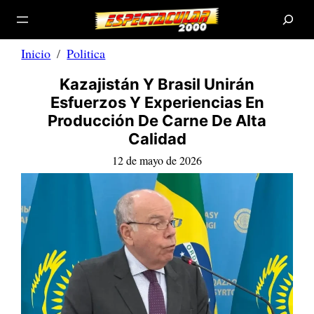
B
Saltar
u
s
al
c
a
contenido
r
Inicio
Politica
Kazajistán Y Brasil Unirán
Esfuerzos Y Experiencias En
Producción De Carne De Alta
Calidad
12 de mayo de 2026