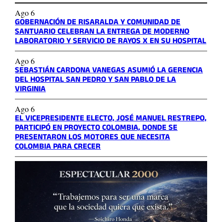
Ago 6
GOBERNACIÓN DE RISARALDA Y COMUNIDAD DE
SANTUARIO CELEBRAN LA ENTREGA DE MODERNO
LABORATORIO Y SERVICIO DE RAYOS X EN SU HOSPITAL
Ago 6
SEBASTIÁN CARDONA VANEGAS ASUMIÓ LA GERENCIA
DEL HOSPITAL SAN PEDRO Y SAN PABLO DE LA
VIRGINIA
Ago 6
EL VICEPRESIDENTE ELECTO, JOSÉ MANUEL RESTREPO,
PARTICIPÓ EN PROYECTO COLOMBIA, DONDE SE
PRESENTARON LOS MOTORES QUE NECESITA
COLOMBIA PARA CRECER