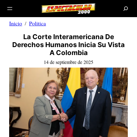
B
Saltar
u
s
al
c
a
contenido
r
Inicio
Politica
La Corte Interamericana De
Derechos Humanos Inicia Su Vista
A Colombia
14 de septiembre de 2025