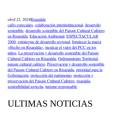
abril 22, 2024
Risaralda
cafés especiales
, 
colaboración interinstitucional
, 
desarrollo
sostenible
, 
desarrollo sostenible del Paisaje Cultural Cafetero
en Risaralda
, 
Educación Ambiental
, 
ESPECTACULAR
2000
, 
estrategias de desarrollo regional
, 
fortalecer la marca
«Hecho en Risaralda»
, 
inculcar el valor del PCC en los
niños
, 
La preservación y desarrollo sostenible del Paisaje
Cultural Cafetero en Risaralda
, 
Ordenamiento Territorial
, 
paisaje cultural cafetero
, 
Preservación y desarrollo sostenible
del Paisaje Cultural Cafetero en Risaralda
, 
prioridad para la
Gobernación
, 
protección del patrimonio
, 
protección y
preservación del Paisaje Cultural Cafetero
, 
risaralda
, 
sostenibilidad agrícola
, 
turismo responsable
ULTIMAS NOTICIAS