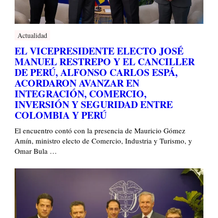
Actualidad
EL VICEPRESIDENTE ELECTO JOSÉ
MANUEL RESTREPO Y EL CANCILLER
DE PERÚ, ALFONSO CARLOS ESPÁ,
ACORDARON AVANZAR EN
INTEGRACIÓN, COMERCIO,
INVERSIÓN Y SEGURIDAD ENTRE
COLOMBIA Y PERÚ
El encuentro contó con la presencia de Mauricio Gómez
Amín, ministro electo de Comercio, Industria y Turismo, y
Omar Bula …