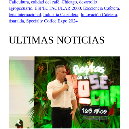
Caficultura
, 
calidad del café
, 
Chicago
, 
desarrollo
agropecuario
, 
ESPECTACULAR 2000
, 
Excelencia Cafetera
, 
feria internacional
, 
Industria Cafetalera
, 
Innovación Cafetera
, 
risaralda
, 
Specialty Coffee Expo 2024
ULTIMAS NOTICIAS