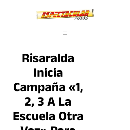
Saltar
al
contenido
Risaralda
Inicia
Campaña «1,
2, 3 A La
Escuela Otra