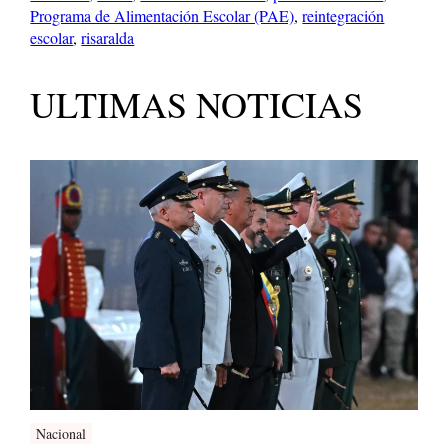
Programa de Alimentación Escolar (PAE)
, 
reintegración
escolar
, 
risaralda
ULTIMAS NOTICIAS
Nacional