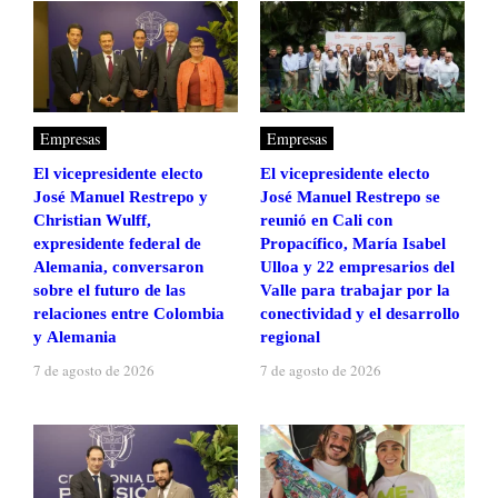
Empresas
Empresas
El vicepresidente electo
El vicepresidente electo
José Manuel Restrepo y
José Manuel Restrepo se
Christian Wulff,
reunió en Cali con
expresidente federal de
Propacífico, María Isabel
Alemania, conversaron
Ulloa y 22 empresarios del
sobre el futuro de las
Valle para trabajar por la
relaciones entre Colombia
conectividad y el desarrollo
y Alemania
regional
7 de agosto de 2026
7 de agosto de 2026