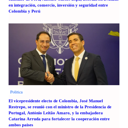
en integración, comercio, inversión y seguridad entre
Colombia y Perú
Politica
El vicepresidente electo de Colombia, José Manuel
Restrepo, se reunió con el ministro de la Presidencia de
Portugal, António Leitão Amaro, y la embajadora
Catarina Arruda para fortalecer la cooperación entre
ambos países