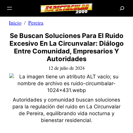
B
Saltar
u
s
al
c
a
contenido
r
Inicio
Pereira
Se Buscan Soluciones Para El Ruido
Excesivo En La Circunvalar: Diálogo
Entre Comunidad, Empresarios Y
Autoridades
12 de julio de 2024
Autoridades y comunidad buscan soluciones
para la regulación del ruido en La Circunvalar
de Pereira, equilibrando vida nocturna y
bienestar residencial.