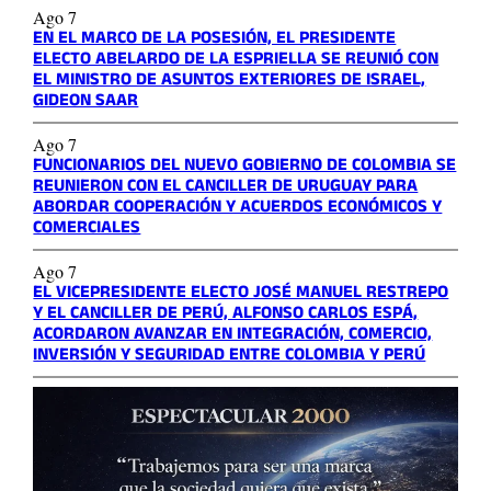
Ago 7
EN EL MARCO DE LA POSESIÓN, EL PRESIDENTE
ELECTO ABELARDO DE LA ESPRIELLA SE REUNIÓ CON
EL MINISTRO DE ASUNTOS EXTERIORES DE ISRAEL,
GIDEON SAAR
Ago 7
FUNCIONARIOS DEL NUEVO GOBIERNO DE COLOMBIA SE
REUNIERON CON EL CANCILLER DE URUGUAY PARA
ABORDAR COOPERACIÓN Y ACUERDOS ECONÓMICOS Y
COMERCIALES
Ago 7
EL VICEPRESIDENTE ELECTO JOSÉ MANUEL RESTREPO
Y EL CANCILLER DE PERÚ, ALFONSO CARLOS ESPÁ,
ACORDARON AVANZAR EN INTEGRACIÓN, COMERCIO,
INVERSIÓN Y SEGURIDAD ENTRE COLOMBIA Y PERÚ